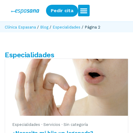
Pedir cita
Clínica Espasana
/
Blog
/
Especialidades
/
Página 2
Especialidades
Especialidades
·
Servicios
·
Sin categoría
¿Necesita mi hijo un logopeda?