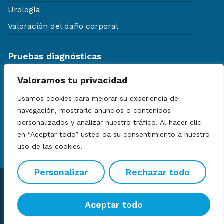
Urología
Valoración del daño corporal
Pruebas diagnósticas
Aparatología diagnóstica
Valoramos tu privacidad
Certificados médicos
Usamos cookies para mejorar su experiencia de
Chequeos médicos generales
navegación, mostrarle anuncios o contenidos
Ecografías
personalizados y analizar nuestro tráfico. Al hacer clic
en “Aceptar todo” usted da su consentimiento a nuestro
Resonancia Magnética
uso de las cookies.
Personalizar
Rechazar todo
© Clínica Espasana
Aviso legal
Política de privacidad
Política de cookies
Política de calidad
Desarrollo web por Inbuze
Aceptar todo
Este sitio está protegido por reCAPTCHA y se aplican la
política
de privacidad
y
términos del servicio
de Google.