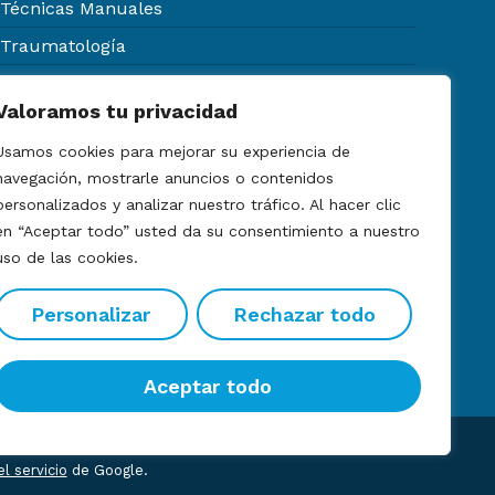
Técnicas Manuales
Traumatología
Urología
Valoramos tu privacidad
Usamos cookies para mejorar su experiencia de
navegación, mostrarle anuncios o contenidos
personalizados y analizar nuestro tráfico. Al hacer clic
Certificados médicos
en “Aceptar todo” usted da su consentimiento a nuestro
uso de las cookies.
Ecografías
Personalizar
Rechazar todo
Aceptar todo
rrollo web por Inbuze
l servicio
de Google.